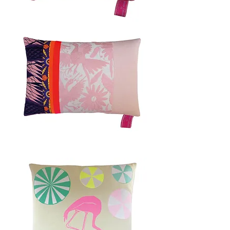
PINK
HAWAII
50x50cm
PALOMA
40x60cm