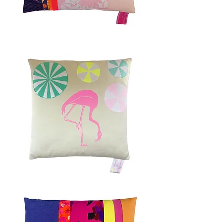
PALOMA
40x60cm
MIAMI
RETRO
50x50cm