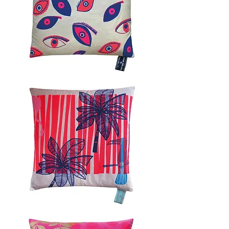
EYECATCH
I
60x60cm
EVERGLADES
60x60cm