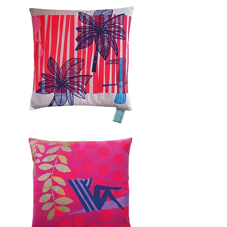
EYECATCH
I
60x60cm
EVERGLADES
60x60cm