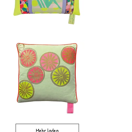
CORNWALL
40x60cm
TAIMUBURUMU
50x50cm
Mehr laden