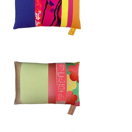
KO
CHANG
40x60cm
HARU