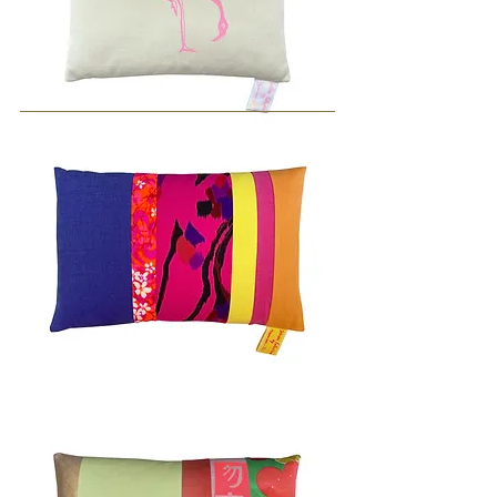
MIAMI
RETRO
50x50cm
KO
CHANG
40x60cm