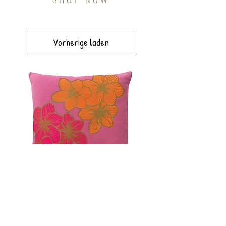
Vorherige laden
PINK
HAWAII
50x50cm