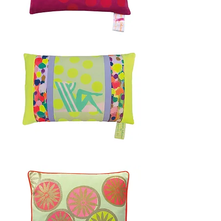
COTE
D'AZUR
50x50cm
CORNWALL
40x60cm