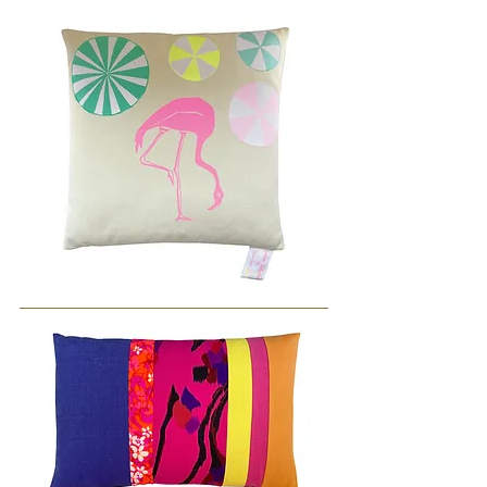
PALOMA
40x60cm
MIAMI
RETRO
50x50cm