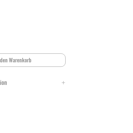
 den Warenkorb
ion
t, 100% PES aber schöner Griff, wie
kter Reissverschluss
gefüllt mit Gänse- und Entenfedern,