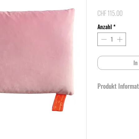
Preis
CHF 115.00
Anzahl
*
In
Produkt Informat
Grösse: 40cm x 60cm
Material: Carlucci Sam
Baumwolle.
Verschluss: Nahtverdec
Kisseninhalt: 100% CO 