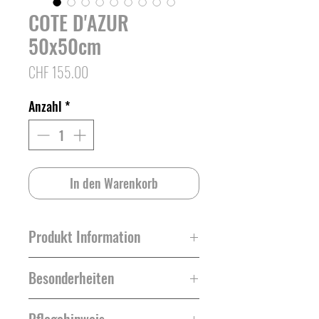
COTE D'AZUR
50x50cm
Preis
CHF 155.00
Anzahl
*
In den Warenkorb
Produkt Information
Grösse: 50cm x 50cm
Besonderheiten
Material Vorne: Hot Madison, BW-
Leinengemisch
Jedes Kissen ist nummeriert und mit