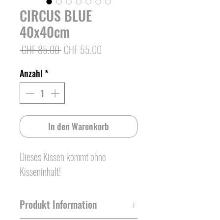
CIRCUS BLUE
40x40cm
Standardpreis
Sale-
 CHF 85.00 
CHF 55.00
Preis
Anzahl
*
In den Warenkorb
Dieses Kissen kommt ohne
Kisseninhalt!
Produkt Information